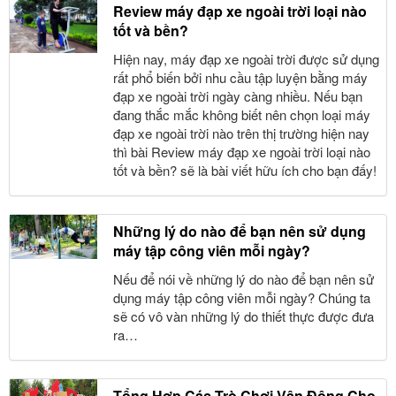
Review máy đạp xe ngoài trời loại nào
tốt và bền?
Hiện nay, máy đạp xe ngoài trời được sử dụng
rất phổ biến bởi nhu cầu tập luyện bằng máy
đạp xe ngoài trời ngày càng nhiều. Nếu bạn
đang thắc mắc không biết nên chọn loại máy
đạp xe ngoài trời nào trên thị trường hiện nay
thì bài Review máy đạp xe ngoài trời loại nào
tốt và bền? sẽ là bài viết hữu ích cho bạn đấy!
Những lý do nào để bạn nên sử dụng
máy tập công viên mỗi ngày?
Nếu để nói về những lý do nào để bạn nên sử
dụng máy tập công viên mỗi ngày? Chúng ta
sẽ có vô vàn những lý do thiết thực được đưa
ra…
Tổng Hợp Các Trò Chơi Vận Động Cho